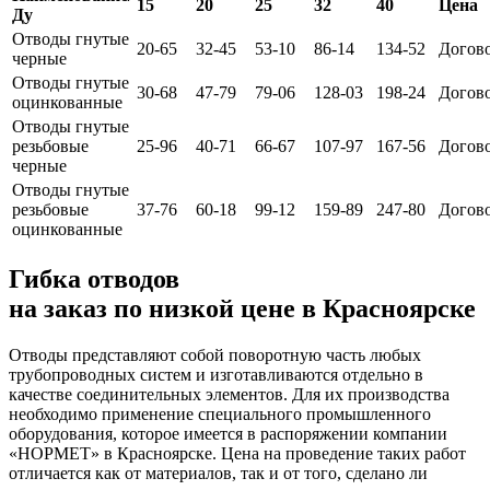
15
20
25
32
40
Цена
Ду
Отводы гнутые
20-65
32-45
53-10
86-14
134-52
Догов
черные
Отводы гнутые
30-68
47-79
79-06
128-03
198-24
Догов
оцинкованные
Отводы гнутые
резьбовые
25-96
40-71
66-67
107-97
167-56
Догов
черные
Отводы гнутые
резьбовые
37-76
60-18
99-12
159-89
247-80
Догов
оцинкованные
Гибка отводов
на заказ по низкой цене в Красноярске
Отводы представляют собой поворотную часть любых
трубопроводных систем и изготавливаются отдельно в
качестве соединительных элементов. Для их производства
необходимо применение специального промышленного
оборудования, которое имеется в распоряжении компании
«НОРМЕТ» в Красноярске. Цена на проведение таких работ
отличается как от материалов, так и от того, сделано ли