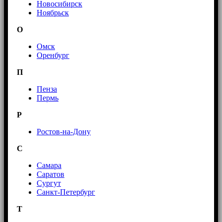
Новосибирск
Ноябрьск
О
Омск
Оренбург
П
Пенза
Пермь
Р
Ростов-на-Дону
С
Самара
Саратов
Сургут
Санкт-Петербург
Т